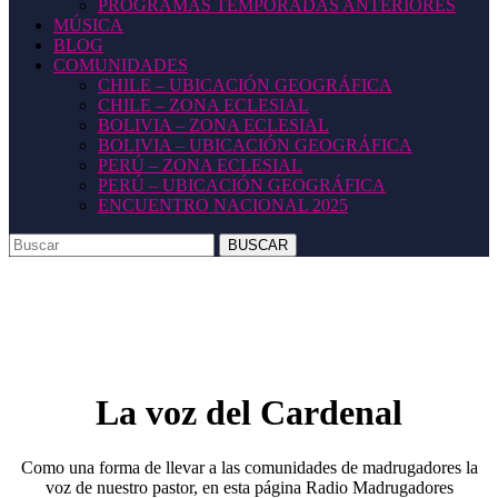
PROGRAMAS TEMPORADAS ANTERIORES
MÚSICA
BLOG
COMUNIDADES
CHILE – UBICACIÓN GEOGRÁFICA
CHILE – ZONA ECLESIAL
BOLIVIA – ZONA ECLESIAL
BOLIVIA – UBICACIÓN GEOGRÁFICA
PERÚ – ZONA ECLESIAL
PERÚ – UBICACIÓN GEOGRÁFICA
ENCUENTRO NACIONAL 2025
BOTÓN
Buscar:
DE
CIERRE
La voz del Cardenal
Como una forma de llevar a las comunidades de madrugadores la
voz de nuestro pastor, en esta página Radio Madrugadores