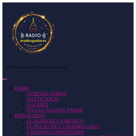
Saltar
al
contenido
Saltar
al
contenido
Señal de esperanza y alegría para el mundo
Botón
de
HOME
apertura
QUIENES SOMOS
HAZTE SOCIO
GALERÍA
EN LA CASA DEL PADRE
PROGRAMAS
EL ALMA DE LA MÚSICA
EL PULSO DE LA MADRUGADA
LAUDATO ANNUNTIARE