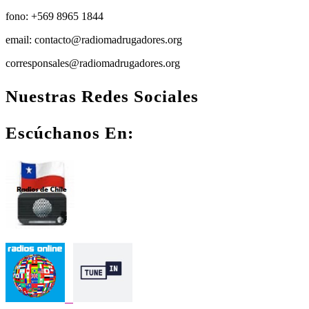
fono: +569 8965 1844
email: contacto@radiomadrugadores.org
corresponsales@radiomadrugadores.org
Nuestras Redes Sociales
Facebook
Instagram
Youtube
Escúchanos En: