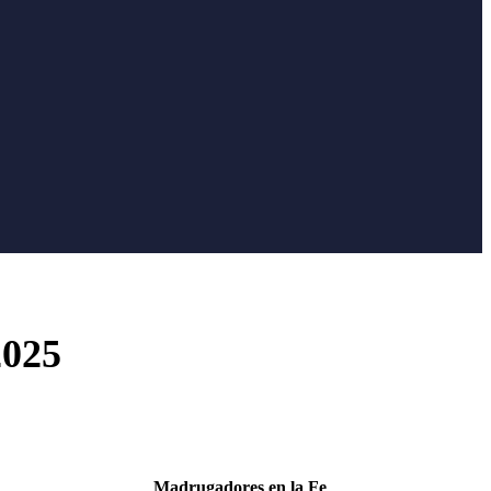
02
5
Madrugadores en la Fe