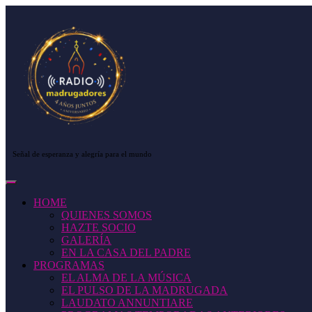
Saltar
al
contenido
Saltar
al
contenido
Señal de esperanza y alegría para el mundo
Botón
de
HOME
apertura
QUIENES SOMOS
HAZTE SOCIO
GALERÍA
EN LA CASA DEL PADRE
PROGRAMAS
EL ALMA DE LA MÚSICA
EL PULSO DE LA MADRUGADA
LAUDATO ANNUNTIARE