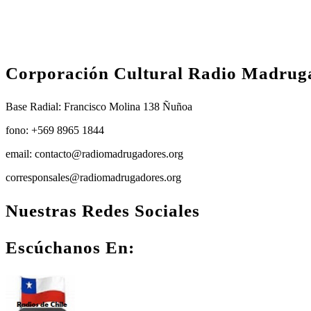
Corporación Cultural Radio Madrug
Base Radial: Francisco Molina 138 Ñuñoa
fono: +569 8965 1844
email: contacto@radiomadrugadores.org
corresponsales@radiomadrugadores.org
Nuestras Redes Sociales
Facebook
Instagram
Youtube
Escúchanos En: