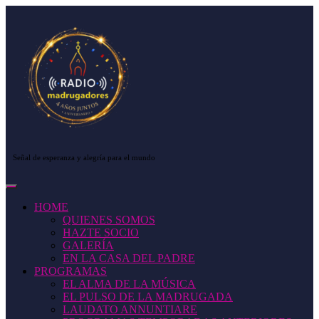
Saltar
al
contenido
Saltar
al
contenido
Señal de esperanza y alegría para el mundo
Botón
de
HOME
apertura
QUIENES SOMOS
HAZTE SOCIO
GALERÍA
EN LA CASA DEL PADRE
PROGRAMAS
EL ALMA DE LA MÚSICA
EL PULSO DE LA MADRUGADA
LAUDATO ANNUNTIARE