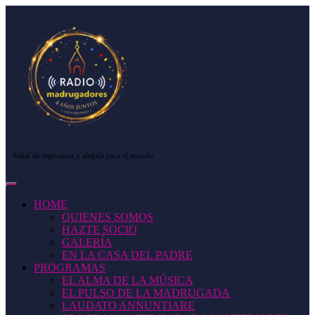
Saltar
al
contenido
Saltar
al
contenido
Señal de esperanza y alegría para el mundo
Botón
de
HOME
apertura
QUIENES SOMOS
HAZTE SOCIO
GALERÍA
EN LA CASA DEL PADRE
PROGRAMAS
EL ALMA DE LA MÚSICA
EL PULSO DE LA MADRUGADA
LAUDATO ANNUNTIARE