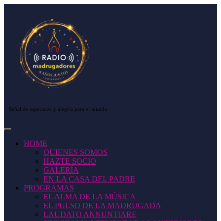
Saltar
al
contenido
Saltar
al
contenido
Señal de esperanza y alegría para el mundo
Botón
de
HOME
apertura
QUIENES SOMOS
HAZTE SOCIO
GALERÍA
EN LA CASA DEL PADRE
PROGRAMAS
EL ALMA DE LA MÚSICA
EL PULSO DE LA MADRUGADA
LAUDATO ANNUNTIARE