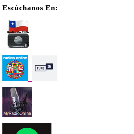
Facebook
Instagram
Youtube
Escúchanos En: