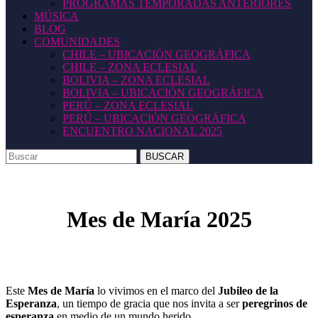
PROGRAMAS TEMPORADAS ANTERIORES
MÚSICA
BLOG
COMUNIDADES
CHILE – UBICACIÓN GEOGRÁFICA
CHILE – ZONA ECLESIAL
BOLIVIA – ZONA ECLESIAL
BOLIVIA – UBICACIÓN GEOGRÁFICA
PERÚ – ZONA ECLESIAL
PERÚ – UBICACIÓN GEOGRÁFICA
ENCUENTRO NACIONAL 2025
BOTÓN
Buscar:
DE
CIERRE
Mes de María 2025
Este
Mes de María
lo vivimos en el marco del
Jubileo de la
Esperanza
, un tiempo de gracia que nos invita a ser
peregrinos de
esperanza
en medio de un mundo herido.