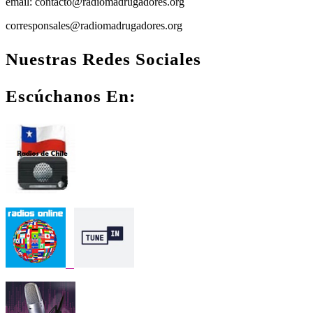
email: contacto@radiomadrugadores.org
corresponsales@radiomadrugadores.org
Nuestras Redes Sociales
Facebook
Instagram
Youtube
Escúchanos En: