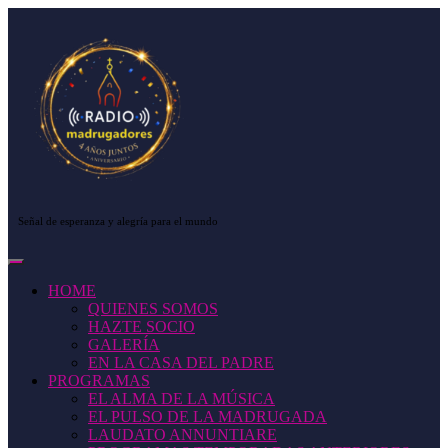
Saltar
al
contenido
Saltar
al
contenido
Señal de esperanza y alegría para el mundo
Botón
de
HOME
apertura
QUIENES SOMOS
HAZTE SOCIO
GALERÍA
EN LA CASA DEL PADRE
PROGRAMAS
EL ALMA DE LA MÚSICA
EL PULSO DE LA MADRUGADA
LAUDATO ANNUNTIARE