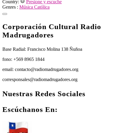
Country:
Presione y escuche
Genres :
Música Católica
Corporación Cultural Radio
Madrugadores
Base Radial: Francisco Molina 138 Ñuñoa
fono: +569 8965 1844
email: contacto@radiomadrugadores.org
corresponsales@radiomadrugadores.org
Nuestras Redes Sociales
Facebook
Instagram
Youtube
Escúchanos En: