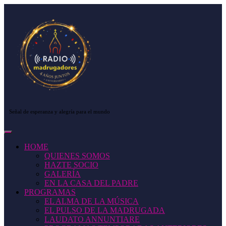
Saltar
al
contenido
Saltar
al
contenido
Señal de esperanza y alegría para el mundo
Botón
de
HOME
apertura
QUIENES SOMOS
HAZTE SOCIO
GALERÍA
EN LA CASA DEL PADRE
PROGRAMAS
EL ALMA DE LA MÚSICA
EL PULSO DE LA MADRUGADA
LAUDATO ANNUNTIARE